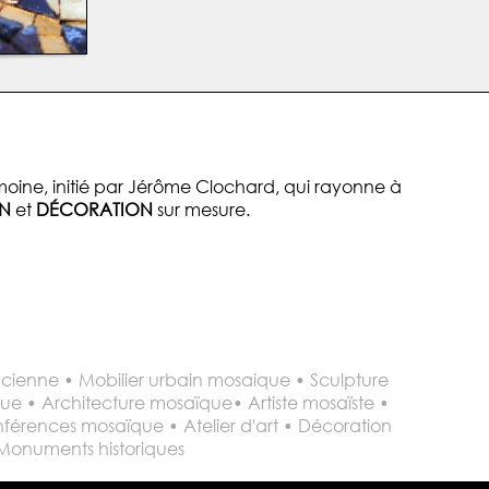
oine, initié par Jérôme Clochard, qui rayonne à
N
et
DÉCORATION
sur mesure.
ienne • Mobilier urbain mosaique • Sculpture
ique • Architecture mosaïque• Artiste mosaïste •
férences mosaïque • Atelier d'art • Décoration
 Monuments historiques