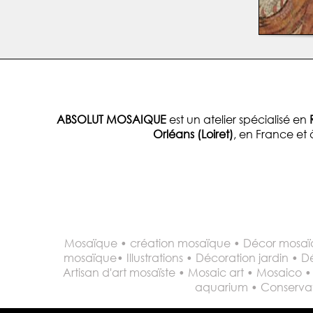
ABSOLUT MOSAIQUE
est un atelier spécialisé en
Orléans (Loiret)
, en France et 
Mosaïque • création mosaïque • Décor mosaïq
mosaïque• Illustrations • Décoration jardin • D
Artisan d'art mosaïste • Mosaic art • Mosaico
aquarium • Conservati