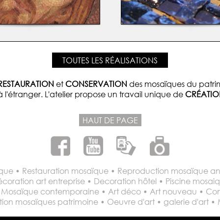
TOUTES LES RÉALISATIONS
RESTAURATION
et
CONSERVATION
des mosaïques du patrim
à l'étranger. L'atelier propose un travail unique de
CRÉATIO
HAUT DE PAGE
ue • Restauration mosaïque • Reproduction mosaïque anc
écoration art entreprise • Decoration hôtel • Piscine mosa
 • Mosaïque contemporaine • Art déco • Art nouveau • Con
on mosaïques patrimoine • Oeuvre d'art • galerie d'art •